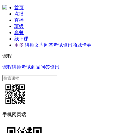
首页
点播
直播
班级
套餐
线下课
更多
讲师
文库
问答
考试
资讯
商城
卡券
课程
课程
讲师
考试
商品
问答
资讯
手机网页端