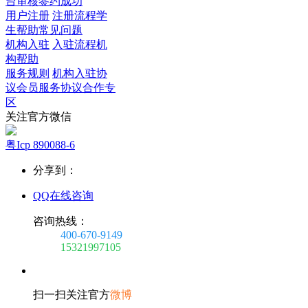
台审核
签约成功
用户注册
注册流程
学
生帮助
常见问题
机构入驻
入驻流程
机
构帮助
服务规则
机构入驻协
议
会员服务协议
合作专
区
关注官方微信
粤Icp 890088-6
分享到：
QQ在线咨询
咨询热线：
400-670-9149
15321997105
扫一扫关注官方
微博